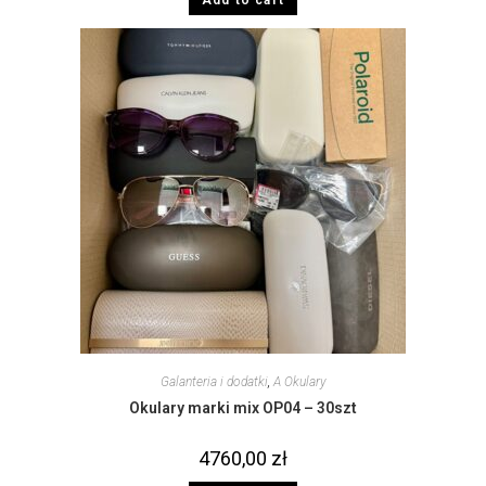
Galanteria i dodatki
,
A Okulary
Okulary marki mix OP04 – 30szt
4760,00
zł