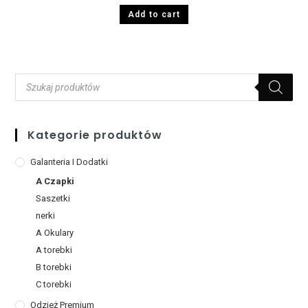
Add to cart
Kategorie produktów
Galanteria I Dodatki
A Czapki
Saszetki
nerki
A Okulary
A torebki
B torebki
C torebki
Odzież Premium