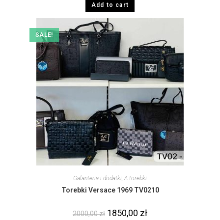
Add to cart
SALE!
Galanteria i dodatki
,
A torebki
Torebki Versace 1969 TV0210
1850,00
zł
2000,00
zł