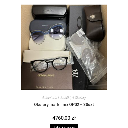
Galanteria i dodatki
,
A Okulary
Okulary marki mix OP02 – 30szt
4760,00
zł
Add to cart